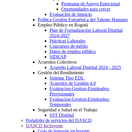
Programa de Apoyo Emocional
Oportunidades para crecer
Evaluación de impacto
Política Gestión Estratégica del Talento Humano
Empleo Público en Bogotá
Plan de Formalización Laboral Distrital
2024-2027
Prácticas Laborales
Concursos de mérito
Datos de empleo público
SIDEAP
Acuerdos Colectivos
Acuerdo Laboral Distrital 2024 - 2025
Gestión del Rendimiento
Sistema Tipo EDL
Acuerdos de Gestión 4.0
Evaluacion-Gestion-Empleados-
Provisionales
Evaluacion-Gestion-Empleados-
Temporales
Seguridad y Salud en el Trabajo
SST Distrital
Portafolio de servicios del DASCD
DASCD Incluyente
Guía de lenguaje incluyente