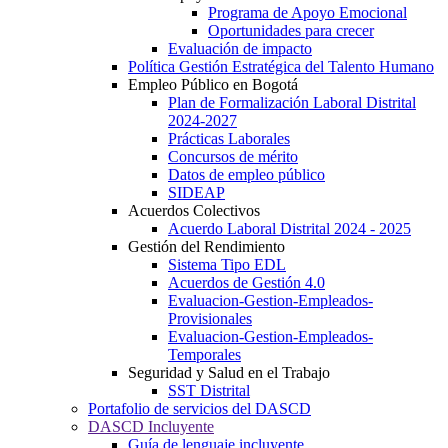
Programa de Apoyo Emocional
Oportunidades para crecer
Evaluación de impacto
Política Gestión Estratégica del Talento Humano
Empleo Público en Bogotá
Plan de Formalización Laboral Distrital
2024-2027
Prácticas Laborales
Concursos de mérito
Datos de empleo público
SIDEAP
Acuerdos Colectivos
Acuerdo Laboral Distrital 2024 - 2025
Gestión del Rendimiento
Sistema Tipo EDL
Acuerdos de Gestión 4.0
Evaluacion-Gestion-Empleados-
Provisionales
Evaluacion-Gestion-Empleados-
Temporales
Seguridad y Salud en el Trabajo
SST Distrital
Portafolio de servicios del DASCD
DASCD Incluyente
Guía de lenguaje incluyente