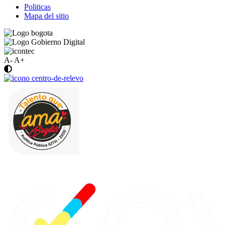
Politicas
Mapa del sitio
A-
A+