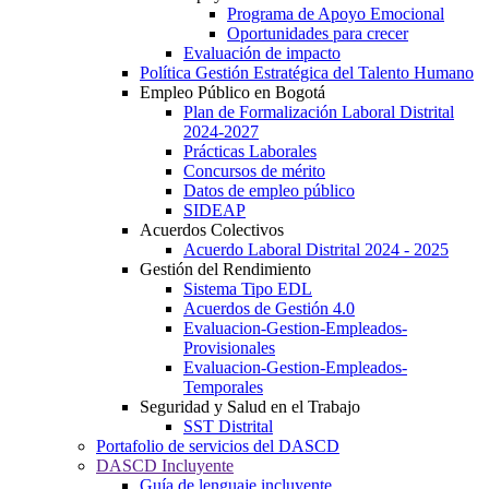
Programa de Apoyo Emocional
Oportunidades para crecer
Evaluación de impacto
Política Gestión Estratégica del Talento Humano
Empleo Público en Bogotá
Plan de Formalización Laboral Distrital
2024-2027
Prácticas Laborales
Concursos de mérito
Datos de empleo público
SIDEAP
Acuerdos Colectivos
Acuerdo Laboral Distrital 2024 - 2025
Gestión del Rendimiento
Sistema Tipo EDL
Acuerdos de Gestión 4.0
Evaluacion-Gestion-Empleados-
Provisionales
Evaluacion-Gestion-Empleados-
Temporales
Seguridad y Salud en el Trabajo
SST Distrital
Portafolio de servicios del DASCD
DASCD Incluyente
Guía de lenguaje incluyente