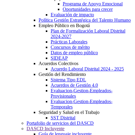
Programa de Apoyo Emocional
Oportunidades para crecer
Evaluación de impacto
Política Gestión Estratégica del Talento Humano
Empleo Público en Bogotá
Plan de Formalización Laboral Distrital
2024-2027
Prácticas Laborales
Concursos de mérito
Datos de empleo público
SIDEAP
Acuerdos Colectivos
Acuerdo Laboral Distrital 2024 - 2025
Gestión del Rendimiento
Sistema Tipo EDL
Acuerdos de Gestión 4.0
Evaluacion-Gestion-Empleados-
Provisionales
Evaluacion-Gestion-Empleados-
Temporales
Seguridad y Salud en el Trabajo
SST Distrital
Portafolio de servicios del DASCD
DASCD Incluyente
Guía de lenguaje incluyente