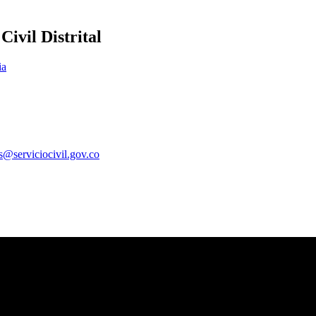
ivil Distrital
ia
es@serviciocivil.gov.co