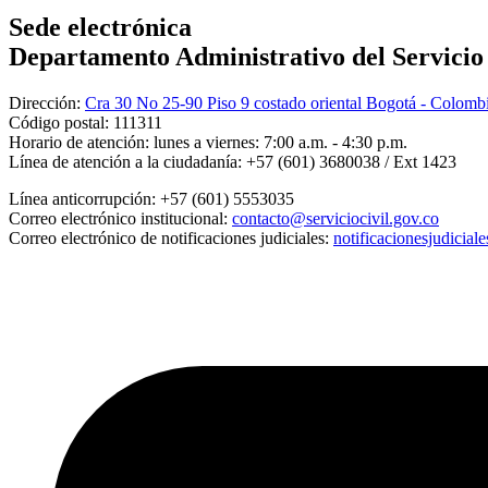
Sede electrónica
Departamento Administrativo del Servicio C
Dirección:
Cra 30 No 25-90 Piso 9 costado oriental Bogotá - Colomb
Código postal:
111311
Horario de atención:
lunes a viernes: 7:00 a.m. - 4:30 p.m.
Línea de atención a la ciudadanía:
+57 (601) 3680038 / Ext 1423
Línea anticorrupción:
+57 (601) 5553035
Correo electrónico institucional:
contacto@serviciocivil.gov.co
Correo electrónico de notificaciones judiciales:
notificacionesjudicial