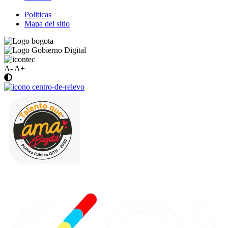
Politicas
Mapa del sitio
A-
A+