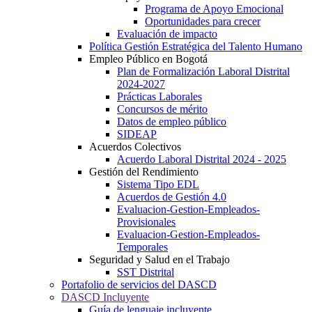
Programa de Apoyo Emocional
Oportunidades para crecer
Evaluación de impacto
Política Gestión Estratégica del Talento Humano
Empleo Público en Bogotá
Plan de Formalización Laboral Distrital
2024-2027
Prácticas Laborales
Concursos de mérito
Datos de empleo público
SIDEAP
Acuerdos Colectivos
Acuerdo Laboral Distrital 2024 - 2025
Gestión del Rendimiento
Sistema Tipo EDL
Acuerdos de Gestión 4.0
Evaluacion-Gestion-Empleados-
Provisionales
Evaluacion-Gestion-Empleados-
Temporales
Seguridad y Salud en el Trabajo
SST Distrital
Portafolio de servicios del DASCD
DASCD Incluyente
Guía de lenguaje incluyente