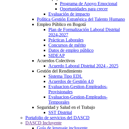
Programa de Apoyo Emocional
Oportunidades para crecer
Evaluación de impacto
Política Gestión Estratégica del Talento Humano
Empleo Público en Bogotá
Plan de Formalización Laboral Distrital
2024-2027
Prácticas Laborales
Concursos de mérito
Datos de empleo público
SIDEAP
Acuerdos Colectivos
Acuerdo Laboral Distrital 2024 - 2025
Gestión del Rendimiento
Sistema Tipo EDL
Acuerdos de Gestión 4.0
Evaluacion-Gestion-Empleados-
Provisionales
Evaluacion-Gestion-Empleados-
Temporales
Seguridad y Salud en el Trabajo
SST Distrital
Portafolio de servicios del DASCD
DASCD Incluyente
Guía de lenguaje incluyente