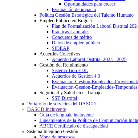
Oportunidades para crecer
Evaluación de impacto
Política Gestión Estratégica del Talento Humano
Empleo Público en Bogotá
Plan de Formalización Laboral Distrital 20
Prácticas Laborales
Concursos de mérito
Datos de empleo público
SIDEAP
Acuerdos Colectivos
Acuerdo Laboral Distrital 2024 - 2025
Gestión del Rendimiento
Sistema Tipo EDL
Acuerdos de Gestión 4.0
Evaluacion-Gestion-Empleados-Provisional
Evaluacion-Gestion-Empleados-Temporales
Seguridad y Salud en el Trabajo
SST Distrital
Portafolio de servicios del DASCD
DASCD Incluyente
Guía de lenguaje incluyente
Lineamientos de la Política de Comunicación Incl
ABCE Certificado de discapacidad
Sistema Integrado Gestión
Mapa de procesos