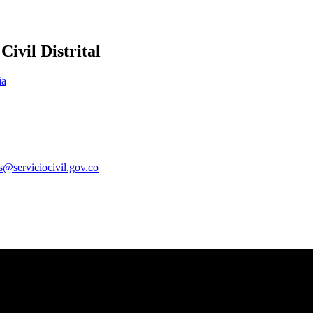
ivil Distrital
ia
es@serviciocivil.gov.co