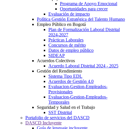
Programa de Apoyo Emocional
Oportunidades para crecer
Evaluación de impacto
Política Gestión Estratégica del Talento Humano
Empleo Público en Bogotá
Plan de Formalización Laboral Distrital
2024-2027
Prácticas Laborales
Concursos de mérito
Datos de empleo público
SIDEAP
Acuerdos Colectivos
Acuerdo Laboral Distrital 2024 - 2025
Gestión del Rendimiento
Sistema Tipo EDL
Acuerdos de Gestión 4.0
Evaluacion-Gestion-Empleados-
Provisionales
Evaluacion-Gestion-Empleados-
Temporales
Seguridad y Salud en el Trabajo
SST Distrital
Portafolio de servicios del DASCD
DASCD Incluyente
Guía de lenguaje incluyente