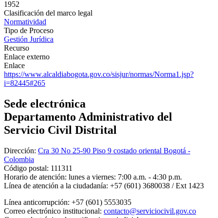
1952
Clasificación del marco legal
Normatividad
Tipo de Proceso
Gestión Jurídica
Recurso
Enlace externo
Enlace
https://www.alcaldiabogota.gov.co/sisjur/normas/Norma1.jsp?
i=82445#265
Sede electrónica
Departamento Administrativo del
Servicio Civil Distrital
Dirección:
Cra 30 No 25-90 Piso 9 costado oriental Bogotá -
Colombia
Código postal:
111311
Horario de atención:
lunes a viernes: 7:00 a.m. - 4:30 p.m.
Línea de atención a la ciudadanía:
+57 (601) 3680038 / Ext 1423
Línea anticorrupción:
+57 (601) 5553035
Correo electrónico institucional:
contacto@serviciocivil.gov.co