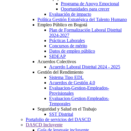
Programa de Apoyo Emocional
Oportunidades para crecer
Evaluación de impacto
Política Gestión Estratégica del Talento Humano
Empleo Público en Bogotá
Plan de Formalización Laboral Distrital
2024-2027
Prácticas Laborales
Concursos de mérito
Datos de empleo público
SIDEAP
Acuerdos Colectivos
Acuerdo Laboral Distrital 2024 - 2025
Gestión del Rendimiento
Sistema Tipo EDL
Acuerdos de Gestión 4.0
Evaluacion-Gestion-Empleados-
Provisionales
Evaluacion-Gestion-Empleados-
Temporales
Seguridad y Salud en el Trabajo
SST Distrital
Portafolio de servicios del DASCD
DASCD Incluyente
Guía de lenguaje incluyente