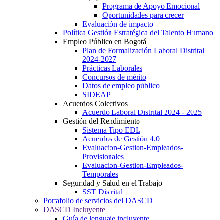
Programa de Apoyo Emocional
Oportunidades para crecer
Evaluación de impacto
Política Gestión Estratégica del Talento Humano
Empleo Público en Bogotá
Plan de Formalización Laboral Distrital
2024-2027
Prácticas Laborales
Concursos de mérito
Datos de empleo público
SIDEAP
Acuerdos Colectivos
Acuerdo Laboral Distrital 2024 - 2025
Gestión del Rendimiento
Sistema Tipo EDL
Acuerdos de Gestión 4.0
Evaluacion-Gestion-Empleados-
Provisionales
Evaluacion-Gestion-Empleados-
Temporales
Seguridad y Salud en el Trabajo
SST Distrital
Portafolio de servicios del DASCD
DASCD Incluyente
Guía de lenguaje incluyente