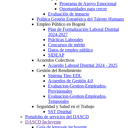
Programa de Apoyo Emocional
Oportunidades para crecer
Evaluación de impacto
Política Gestión Estratégica del Talento Humano
Empleo Público en Bogotá
Plan de Formalización Laboral Distrital
2024-2027
Prácticas Laborales
Concursos de mérito
Datos de empleo público
SIDEAP
Acuerdos Colectivos
Acuerdo Laboral Distrital 2024 - 2025
Gestión del Rendimiento
Sistema Tipo EDL
Acuerdos de Gestión 4.0
Evaluacion-Gestion-Empleados-
Provisionales
Evaluacion-Gestion-Empleados-
Temporales
Seguridad y Salud en el Trabajo
SST Distrital
Portafolio de servicios del DASCD
DASCD Incluyente
Guía de lenguaje incluyente