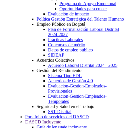
Programa de Apoyo Emocional
Oportunidades para crecer
Evaluación de impacto
Política Gestión Estratégica del Talento Humano
Empleo Público en Bogotá
Plan de Formalización Laboral Distrital
2024-2027
Prácticas Laborales
Concursos de mérito
Datos de empleo público
SIDEAP
Acuerdos Colectivos
Acuerdo Laboral Distrital 2024 - 2025
Gestión del Rendimiento
Sistema Tipo EDL
Acuerdos de Gestión 4.0
Evaluacion-Gestion-Empleados-
Provisionales
Evaluacion-Gestion-Empleados-
Temporales
Seguridad y Salud en el Trabajo
SST Distrital
Portafolio de servicios del DASCD
DASCD Incluyente
Guía de lenguaje incluyente