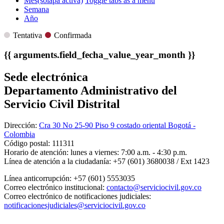
Mes
(solapa activa)
Toggle tabs as a menu
Semana
Año
Tentativa
Confirmada
{{ arguments.field_fecha_value_year_month }}
Sede electrónica
Departamento Administrativo del
Servicio Civil Distrital
Dirección:
Cra 30 No 25-90 Piso 9 costado oriental Bogotá -
Colombia
Código postal:
111311
Horario de atención:
lunes a viernes: 7:00 a.m. - 4:30 p.m.
Línea de atención a la ciudadanía:
+57 (601) 3680038 / Ext 1423
Línea anticorrupción:
+57 (601) 5553035
Correo electrónico institucional:
contacto@serviciocivil.gov.co
Correo electrónico de notificaciones judiciales:
notificacionesjudiciales@serviciocivil.gov.co