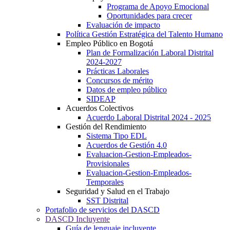
Programa de Apoyo Emocional
Oportunidades para crecer
Evaluación de impacto
Política Gestión Estratégica del Talento Humano
Empleo Público en Bogotá
Plan de Formalización Laboral Distrital
2024-2027
Prácticas Laborales
Concursos de mérito
Datos de empleo público
SIDEAP
Acuerdos Colectivos
Acuerdo Laboral Distrital 2024 - 2025
Gestión del Rendimiento
Sistema Tipo EDL
Acuerdos de Gestión 4.0
Evaluacion-Gestion-Empleados-
Provisionales
Evaluacion-Gestion-Empleados-
Temporales
Seguridad y Salud en el Trabajo
SST Distrital
Portafolio de servicios del DASCD
DASCD Incluyente
Guía de lenguaje incluyente