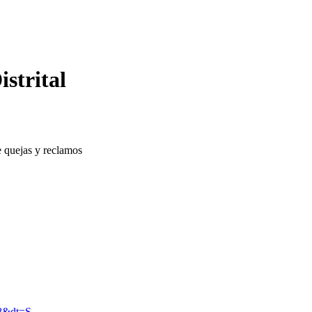
strital
 quejas y reclamos
28&dt=S