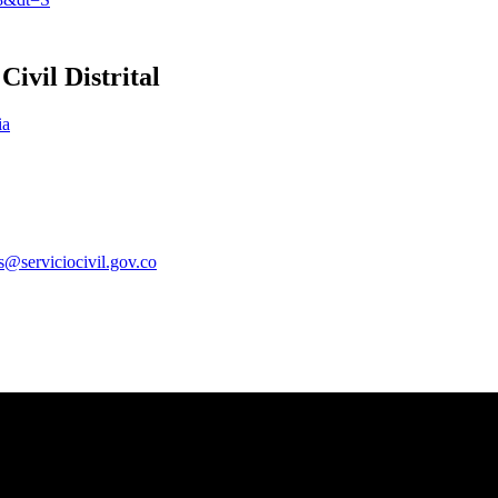
ivil Distrital
ia
es@serviciocivil.gov.co