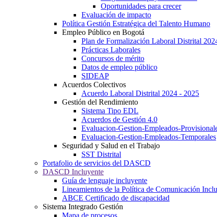
Oportunidades para crecer
Evaluación de impacto
Política Gestión Estratégica del Talento Humano
Empleo Público en Bogotá
Plan de Formalización Laboral Distrital 20
Prácticas Laborales
Concursos de mérito
Datos de empleo público
SIDEAP
Acuerdos Colectivos
Acuerdo Laboral Distrital 2024 - 2025
Gestión del Rendimiento
Sistema Tipo EDL
Acuerdos de Gestión 4.0
Evaluacion-Gestion-Empleados-Provisional
Evaluacion-Gestion-Empleados-Temporales
Seguridad y Salud en el Trabajo
SST Distrital
Portafolio de servicios del DASCD
DASCD Incluyente
Guía de lenguaje incluyente
Lineamientos de la Política de Comunicación Incl
ABCE Certificado de discapacidad
Sistema Integrado Gestión
Mapa de procesos