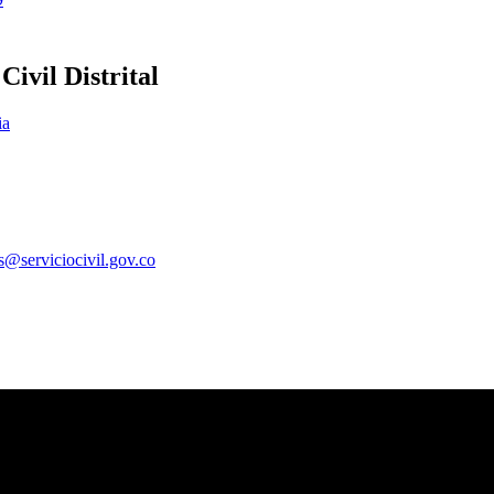
ivil Distrital
ia
es@serviciocivil.gov.co