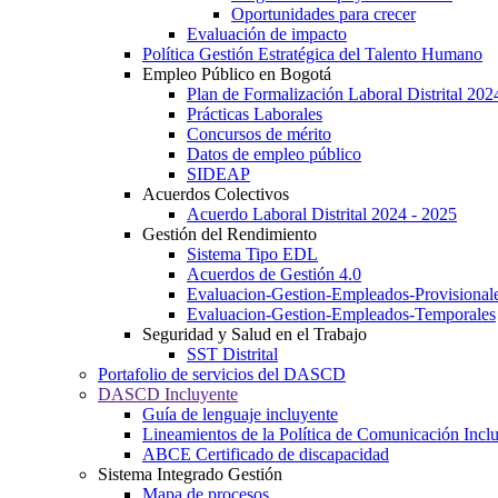
Oportunidades para crecer
Evaluación de impacto
Política Gestión Estratégica del Talento Humano
Empleo Público en Bogotá
Plan de Formalización Laboral Distrital 20
Prácticas Laborales
Concursos de mérito
Datos de empleo público
SIDEAP
Acuerdos Colectivos
Acuerdo Laboral Distrital 2024 - 2025
Gestión del Rendimiento
Sistema Tipo EDL
Acuerdos de Gestión 4.0
Evaluacion-Gestion-Empleados-Provisional
Evaluacion-Gestion-Empleados-Temporales
Seguridad y Salud en el Trabajo
SST Distrital
Portafolio de servicios del DASCD
DASCD Incluyente
Guía de lenguaje incluyente
Lineamientos de la Política de Comunicación Incl
ABCE Certificado de discapacidad
Sistema Integrado Gestión
Mapa de procesos