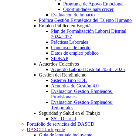
Programa de Apoyo Emocional
Oportunidades para crecer
Evaluación de impacto
Política Gestión Estratégica del Talento Humano
Empleo Público en Bogotá
Plan de Formalización Laboral Distrital
2024-2027
Prácticas Laborales
Concursos de mérito
Datos de empleo público
SIDEAP
Acuerdos Colectivos
Acuerdo Laboral Distrital 2024 - 2025
Gestión del Rendimiento
Sistema Tipo EDL
Acuerdos de Gestión 4.0
Evaluacion-Gestion-Empleados-
Provisionales
Evaluacion-Gestion-Empleados-
Temporales
Seguridad y Salud en el Trabajo
SST Distrital
Portafolio de servicios del DASCD
DASCD Incluyente
Guía de lenguaje incluyente