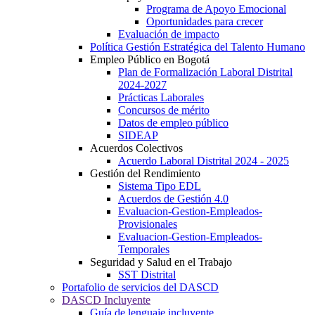
Programa de Apoyo Emocional
Oportunidades para crecer
Evaluación de impacto
Política Gestión Estratégica del Talento Humano
Empleo Público en Bogotá
Plan de Formalización Laboral Distrital
2024-2027
Prácticas Laborales
Concursos de mérito
Datos de empleo público
SIDEAP
Acuerdos Colectivos
Acuerdo Laboral Distrital 2024 - 2025
Gestión del Rendimiento
Sistema Tipo EDL
Acuerdos de Gestión 4.0
Evaluacion-Gestion-Empleados-
Provisionales
Evaluacion-Gestion-Empleados-
Temporales
Seguridad y Salud en el Trabajo
SST Distrital
Portafolio de servicios del DASCD
DASCD Incluyente
Guía de lenguaje incluyente