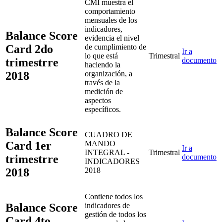
CMI muestra el
comportamiento
mensuales de los
indicadores,
Balance Score
evidencia el nivel
Card 2do
de cumplimiento de
Ir a
lo que está
Trimestral
trimestrre
documento
haciendo la
2018
organización, a
través de la
medición de
aspectos
específicos.
Balance Score
CUADRO DE
Card 1er
MANDO
Ir a
INTEGRAL -
Trimestral
trimestrre
documento
INDICADORES
2018
2018
Contiene todos los
Balance Score
indicadores de
gestión de todos los
Card 4to