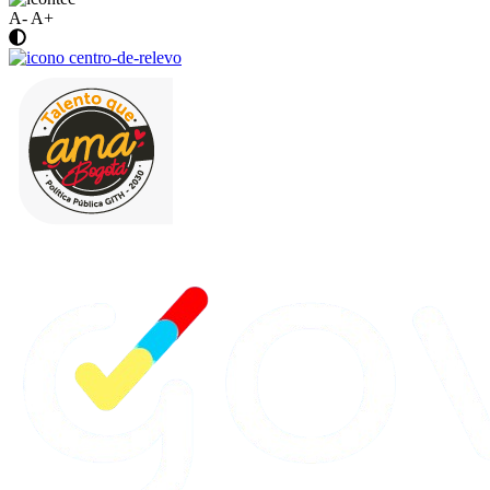
A-
A+