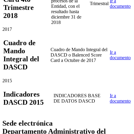
procesos de la
Ir a
Trimestral
Trimestre
Entidad, con el
documento
resultado hasta
2018
diciembre 31 de
2018
2017
Cuadro de
Mando
Cuadro de Mando Integral del
Ir a
DASCD o Balenced Score
Integral del
documento
Card a Octubre de 2017
DASCD
2015
Indicadores
INDICADORES BASE
Ir a
DASCD 2015
DE DATOS DASCD
documento
Sede electrónica
Departamento Administrativo del