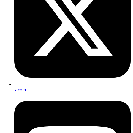
x.com