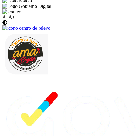
A-
A+