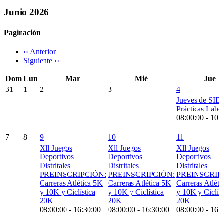
Junio 2026
Paginación
‹‹
Anterior
Siguiente
››
Dom
Lun
Mar
Mié
Jue
31
1
2
3
4
Jueves de S
Prácticas Lab
08:00:00
-
10
7
8
9
10
11
Xll Juegos
Xll Juegos
Xll Juegos
Deportivos
Deportivos
Deportivos
Distritales
Distritales
Distritales
PREINSCRIPCIÓN:
PREINSCRIPCIÓN:
PREINSCRI
Carreras Atlética 5K
Carreras Atlética 5K
Carreras Atlé
y 10K y Ciclística
y 10K y Ciclística
y 10K y Ciclí
20K
20K
20K
08:00:00
-
16:30:00
08:00:00
-
16:30:00
08:00:00
-
16