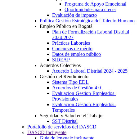
Programa de Apoyo Emocional
Oportunidades para crecer
Evaluación de impacto
Política Gestión Estratégica del Talento Humano
Empleo Público en Bogotá
Plan de Formalización Laboral Distrital
2024-2027
Prácticas Laborales
Concursos de mérito
Datos de empleo público
SIDEAP
Acuerdos Colectivos
Acuerdo Laboral Distrital 2024 - 2025
Gestión del Rendimiento
Sistema Tipo EDL
Acuerdos de Gestión 4.0
Evaluacion-Gestion-Empleados-
Provisionales
Evaluacion-Gestion-Empleados-
Temporales
Seguridad y Salud en el Trabajo
SST Distrital
Portafolio de servicios del DASCD
DASCD Incluyente
Guía de lenguaje incluyente