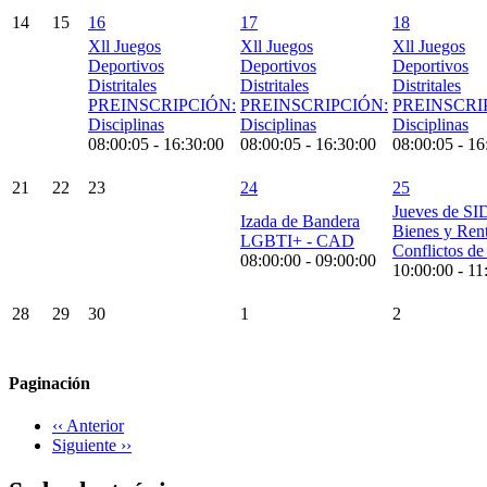
14
15
16
17
18
Xll Juegos
Xll Juegos
Xll Juegos
Deportivos
Deportivos
Deportivos
Distritales
Distritales
Distritales
PREINSCRIPCIÓN:
PREINSCRIPCIÓN:
PREINSCRI
Disciplinas
Disciplinas
Disciplinas
08:00:05
-
16:30:00
08:00:05
-
16:30:00
08:00:05
-
16
21
22
23
24
25
Jueves de S
Izada de Bandera
Bienes y Ren
LGBTI+ - CAD
Conflictos de 
08:00:00
-
09:00:00
10:00:00
-
11
28
29
30
1
2
Paginación
‹‹
Anterior
Siguiente
››